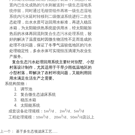
置内已生化成熟的污水则被送到一级生态湿地系
统停留，同时通过毛细管组件再将一级生态湿地
系统内污水延时转移到二级微滤系统
进行二次生
态处理，出水水质可达回用水标准，再进入稳压
水箱，为太阳能供热系统提供用水，经太阳能加
热后的水体再回流到
复合生态污水处理系统
，较
好的解决了温度低时因微生物活性不足而造成的
处理不佳问题，保证了冬季气温较低地区的污水
处理稳定性，多余水体可实现恒压滴灌为农业生
产服务。
复合生态污水处理回用系统主要针对别墅、小型
村落设计制作，尤其适用于干旱少雨低温地区的
小型村落，即解决了农村环境问题，又能利用回
用水满足生活生产之需要。
系统构筑物：
1.
调节池
2.
复合微生态滤床系统
3.
稳压水箱
4.
太阳能系统
3
3
3
成套设备处理规模：
、
、
1m
/d
2m
/d
5m
/d
3
3
3
工程处理规模：
、
、
及以上
10m
/d
20m
/d
50m
/d
上一个：
基于多生态项滤床工艺......