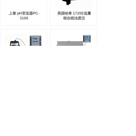
上泰 pH变送器PC-
美国哈希 1720E低量
3100
程在线浊度仪
美国哈希 FT660sc超
美国哈希 高量程浊度
低量程在线浊度仪
仪SS7
1
2
下一页>
末页
沪ICP备2021000360号-1
版权所有 2018-2028 上海轩浦净化科技有限公司 ALL
RIGHTS RESERVED