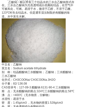
乙酸钠一般以带有三个结晶水的三水合乙酸钠形式存
在。三水合乙酸钠为无色透明或白色颗粒结晶，在空气中
可被风化，可燃。易溶于水，微溶于乙醇，不溶于
乙醚
。
123℃
时失去结晶水。但是通常湿法制取的有
醋酸
的味
道。水中发生
水解
。
中文名：乙酸钠
英文名：
Sodium acetate trihydrate
别
称：
结晶醋酸钠
三水醋酸钠；
乙酸钠；三水醋酸钠；
三水乙酸钠
化学式：
CH3COONa/ CH3COONa.3H2O
分子量：
82/ 136.08
CAS
登录号：
127-09-3
醋酸钠
6131-90-4
三水醋酸钠
熔
点：无水醋酸钠的
熔点
:324
℃三水醋酸钠的
熔点
:58
℃
沸
点：
>400
℃（无水物质，分解物）
水溶性：易溶于水
密
度：
1.45g/cm3
，无水物的密度
1.528g/cm3
外
观：无色透明或白色颗粒结晶