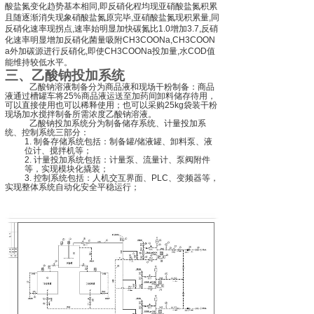
酸盐氮变化趋势基本相同
,
即反硝化程均现亚硝酸盐氮积累
且随逐渐消失现象硝酸盐氮原完毕
,
亚硝酸盐氮现积累量
,
同
反硝化速率现拐点
,
速率始明显加快碳氮比
1.0
增加
3.7,
反硝
化速率明显增加反硝化菌量吸附
CH3COONa,CH3COON
a
外加碳源进行反硝化
,
即使
CH3COONa
投加量
,
水
COD
值
能维持较低水平。
三、乙酸钠投加系统
乙酸钠溶液制备分为商品液和现场干粉制备：商品
液通过槽罐车将
25%
商品液运送至加药间卸料储存待用，
可以直接使用也可以稀释使用；也可以采购
25kg
袋装干粉
现场加水搅拌制备所需浓度乙酸钠溶液。
乙酸钠投加系统分为制备储存系统、计量投加系
统、控制系统三部分：
1.
制备存储系统包括：制备罐
/
储液罐、卸料泵、液
位计、搅拌机等；
2.
计量投加系统包括：计量泵、流量计、泵阀附件
等，实现模块化撬装；
3.
控制系统包括：人机交互界面、
PLC
、变频器等，
实现整体系统自动化安全平稳运行；