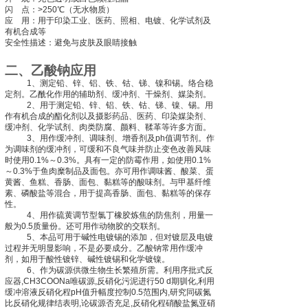
闪
点：
>250
℃（无水物质）
应
用：用于印染工业、医药、照相、电镀、化学试剂及
有机合成等
安全性描述：避免与皮肤及眼睛接触
二、乙酸钠应用
1
、测定铅、锌、铝、铁、钴、锑、镍和锡。络合稳
定剂。乙酰化作用的辅助剂、缓冲剂、干燥剂、媒染剂。
2
、用于测定铅、锌、铝、铁、钴、锑、镍、锡。用
作有机合成的酯化剂以及摄影药品、医药、印染媒染剂、
缓冲剂、化学试剂、肉类防腐、颜料、鞣革等许多方面。
3
、用作缓冲剂、调味剂、增香剂及
ph
值调节剂。作
为调味剂的缓冲剂，可缓和不良气味并防止变色改善风味
时使用
0.1%
～
0.3%
。具有一定的防霉作用，如使用
0.1%
～
0.3%
于鱼肉糜制品及面包。亦可用作调味酱、酸菜、蛋
黄酱、鱼糕、香肠、面包、黏糕等的酸味剂。与甲基纤维
素、磷酸盐等混合，用于提高香肠、面包、黏糕等的保存
性。
4
、用作硫黄调节型氯丁橡胶炼焦的防焦剂，用量一
般为
0.5
质量份。还可用作动物胶的交联剂。
5
、本品可用于碱性电镀锡的添加，但对镀层及电镀
过程并无明显影响，不是必要成分。乙酸钠常用作缓冲
剂，如用于酸性镀锌、碱性镀锡和化学镀镍。
6
、作为碳源供微生物生长繁殖所需。利用序批式反
应器
,CH3COONa
唯碳源
,
反硝化污泥进行
50 d
期驯化
,
利用
缓冲溶液反硝化程
pH
值升幅度控制
0.5
范围内
,
研究同碳氮
比反硝化规律结表明
,
论碳源否充足
,
反硝化程硝酸盐氮亚硝