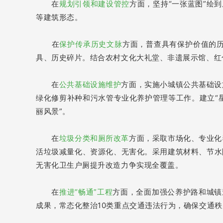
在
规划引领和建设管控
方面，坚持“一张蓝图”绘
等建筑形态。
在
保护传承历史文脉
方面，普查具有保护价值的
具、历史碎片。结合农村文化大礼堂、非遗展示馆、红
在
公共基础设施维护
方面，实施小城镇公共基础设
绿化修剪补种和污水管专业化养护管理等工作。建立“星级
丽风景”。
在
垃圾分类和厕所改革
方面，采取市场化、专业化
活垃圾减量化、资源化、无害化。采用建筑材料、节水除
无害化卫生户厕提升改造力争实现全覆盖。
在
推进“畅通”工程
方面，
全面加强公养护路和城镇
成果，常态化整治10类重点交通违法行为，确保交通秩