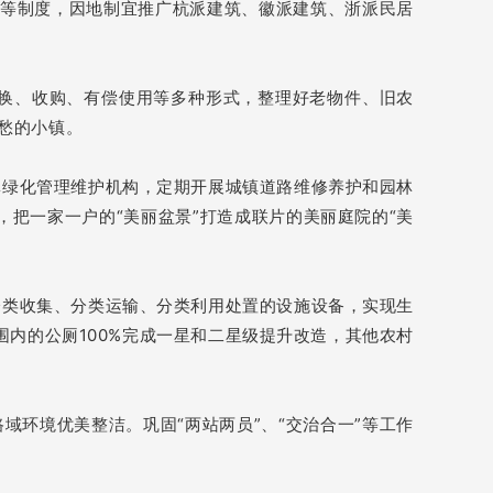
场”等制度，因地制宜推广杭派建筑、徽派建筑、浙派民居
换、收购、有偿使用等多种形式，整理好老物件、旧农
愁的小镇。
林绿化管理维护机构，定期开展城镇道路维修养护和园林
体，把一家一户的“美丽盆景”打造成联片的美丽庭院的“美
分类收集、分类运输、分类利用处置的设施设备，实现生
围内的公厕100%完成一星和二星级提升改造，其他农村
域环境优美整洁。巩固“两站两员”、“交治合一”等工作