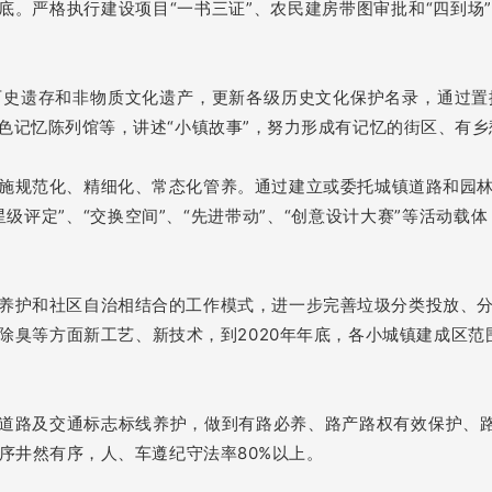
到底。严格执行建设项目“一书三证”、农民建房带图审批和“四到
历史遗存和非物质文化遗产，更新各级历史文化保护名录，通过置
色记忆陈列馆等，讲述“小镇故事”，努力形成有记忆的街区、有乡
施规范化、精细化、常态化管养。通过建立或委托城镇道路和园
评定”、“交换空间”、“先进带动”、“创意设计大赛”等活动载
养护和社区自治相结合的工作模式，进一步完善垃圾分类投放、
臭等方面新工艺、新技术，到2020年年底，各小城镇建成区范
道路及交通标志标线养护
，做到有路必养、路产路权有效保护、路
序井然有序，人、车遵纪守法率80%以上。